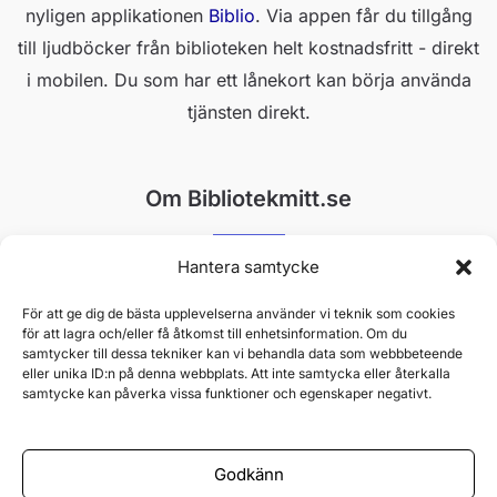
nyligen applikationen
Biblio
. Via appen får du tillgång
till ljudböcker från biblioteken helt kostnadsfritt - direkt
i mobilen. Du som har ett lånekort kan börja använda
tjänsten direkt.
Om Bibliotekmitt.se
Hantera samtycke
Bibliotekmitt gör det enkelt att hitta rätt. Vi är en helt
oberoende plattform som drivs av passionerade
För att ge dig de bästa upplevelserna använder vi teknik som cookies
för att lagra och/eller få åtkomst till enhetsinformation. Om du
skribenter med djup insikt i bibliotekens värld. Vårt mål
samtycker till dessa tekniker kan vi behandla data som webbbeteende
är att ge dig pålitlig information, smarta tips och
eller unika ID:n på denna webbplats. Att inte samtycka eller återkalla
samtycke kan påverka vissa funktioner och egenskaper negativt.
opartiska guider till Sveriges alla bibliotekstjänster.
Godkänn