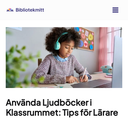
Hoppa
till
Main
innehåll
Men
Använda Ljudböcker i
Klassrummet: Tips för Lärare