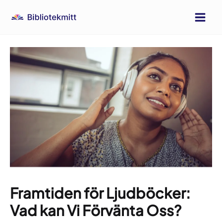
Hoppa
till
Main
innehåll
Men
Framtiden för Ljudböcker:
Vad kan Vi Förvänta Oss?