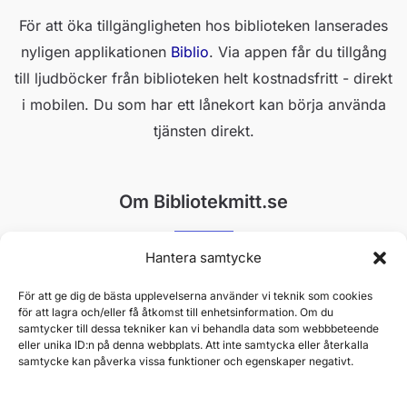
För att öka tillgängligheten hos biblioteken lanserades
nyligen applikationen
Biblio
. Via appen får du tillgång
till ljudböcker från biblioteken helt kostnadsfritt - direkt
i mobilen. Du som har ett lånekort kan börja använda
tjänsten direkt.
Om Bibliotekmitt.se
Hantera samtycke
Bibliotekmitt gör det enkelt att hitta rätt. Vi är en helt
oberoende plattform som drivs av passionerade
För att ge dig de bästa upplevelserna använder vi teknik som cookies
för att lagra och/eller få åtkomst till enhetsinformation. Om du
skribenter med djup insikt i bibliotekens värld. Vårt mål
samtycker till dessa tekniker kan vi behandla data som webbbeteende
är att ge dig pålitlig information, smarta tips och
eller unika ID:n på denna webbplats. Att inte samtycka eller återkalla
samtycke kan påverka vissa funktioner och egenskaper negativt.
opartiska guider till Sveriges alla bibliotekstjänster.