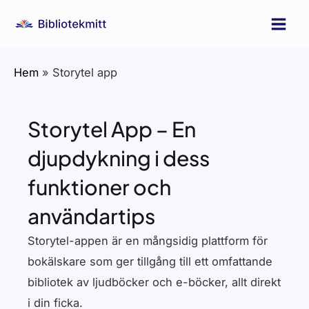
Hoppa
till
Main
innehåll
Men
Hem
»
Storytel app
Storytel App – En
djupdykning i dess
funktioner och
användartips
Storytel-appen är en mångsidig plattform för
bokälskare som ger tillgång till ett omfattande
bibliotek av ljudböcker och e-böcker, allt direkt
i din ficka.