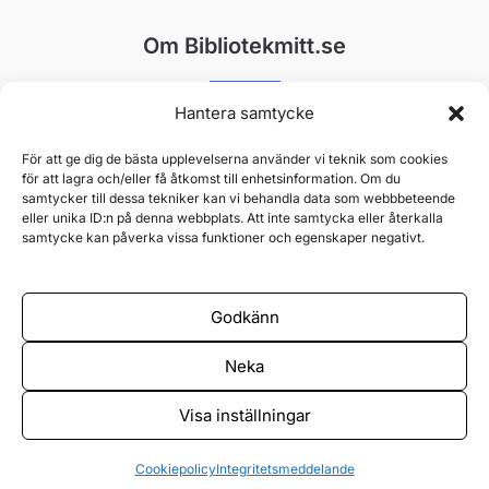
Om Bibliotekmitt.se
Hantera samtycke
Bibliotekmitt gör det enkelt att hitta rätt. Vi är en helt
oberoende plattform som drivs av passionerade
För att ge dig de bästa upplevelserna använder vi teknik som cookies
för att lagra och/eller få åtkomst till enhetsinformation. Om du
skribenter med djup insikt i bibliotekens värld. Vårt mål
samtycker till dessa tekniker kan vi behandla data som webbbeteende
är att ge dig pålitlig information, smarta tips och
eller unika ID:n på denna webbplats. Att inte samtycka eller återkalla
samtycke kan påverka vissa funktioner och egenskaper negativt.
opartiska guider till Sveriges alla bibliotekstjänster.
Godkänn
Neka
Kontakta oss
Cookies
Integritetspolicy
Visa inställningar
Copyright © 2026 Bibliotekmitt.se | Ansvarig utgivare: Spudo ApS
Cookiepolicy
Integritetsmeddelande