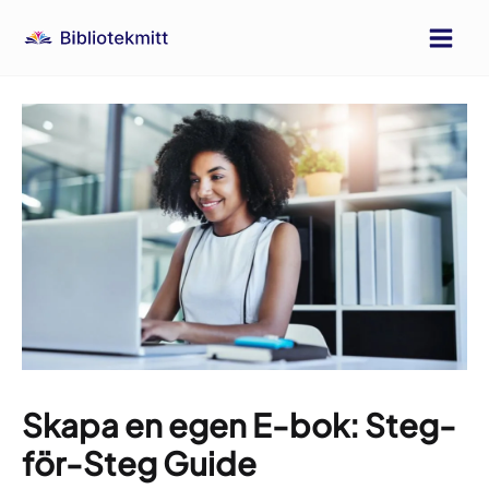
Hoppa
till
Main
innehåll
Men
Skapa en egen E-bok: Steg-
för-Steg Guide